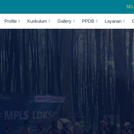
SELAMAT
Profile
Kurikulum
Gallery
PPDB
Layanan
C