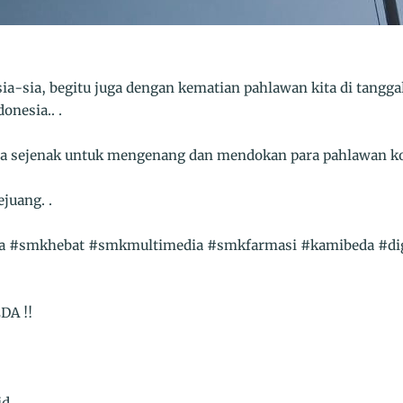
ia-sia, begitu juga dengan kematian pahlawan kita di tangg
onesia.. .
a sejenak untuk mengenang dan mendokan para pahlawan k
ejuang. .
 #smkhebat #smkmultimedia #smkfarmasi #kamibeda #digi
DA !!
id