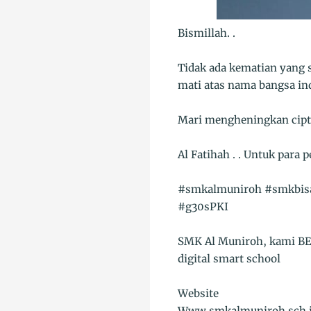
Bismillah. .
Tidak ada kematian yang s
mati atas nama bangsa ind
Mari mengheningkan cipt
Al Fatihah . . Untuk para p
#smkalmuniroh #smkbisa
#g30sPKI
SMK Al Muniroh, kami BE
digital smart school
Website
Www.smkalmuniroh.sch.