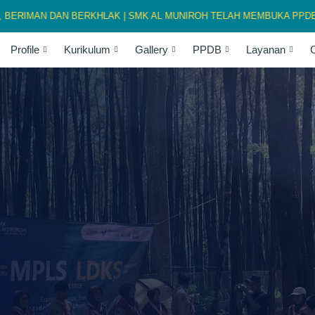
MAN DAN BERKHLAK | SMK AL MUNIROH TELAH MEMBUKA PPDB TAHUN
Profile
Kurikulum
Gallery
PPDB
Layanan
C