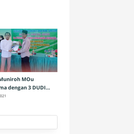
 Muniroh MOu
ama dengan 3 DUDI
us
2021