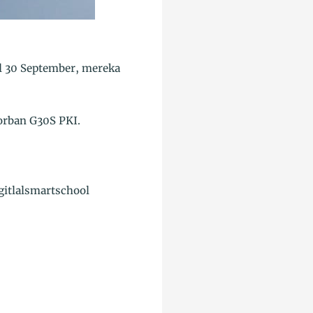
al 30 September, mereka
orban G30S PKI.
tlalsmartschool