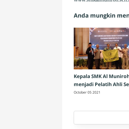
Anda mungkin meny
Kepala SMK Al Muniro
menjadi Pelatih Ahli S
Penggerak
October 05 2021