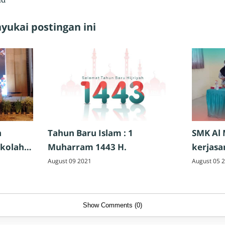
ukai postingan ini
h
Tahun Baru Islam : 1
SMK Al
ekolah
Muharram 1443 H.
kerjas
sekalig
August 09 2021
August 05 
Show Comments (0)