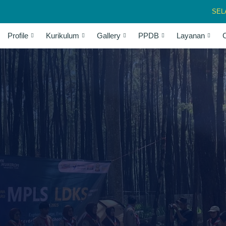
SELAMAT 
Profile
Kurikulum
Gallery
PPDB
Layanan
C