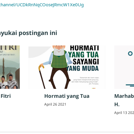
m/channel/UCDkRnNqCOoseJRmcW1Xe0Ug
ukai postingan ini
Fitri
Hormati yang Tua
Marhab
H.
April 26 2021
April 13 20