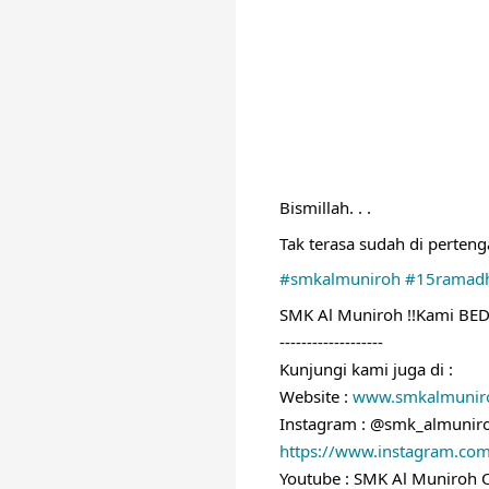
Bismillah. . . 
Tak terasa sudah di perteng
#smkalmuniroh
#15ramad
SMK Al Muniroh !!Kami BE
-------------------
Kunjungi kami juga di :
Website : 
www.smkalmuniro
Instagram : @smk_almunir
https://www.instagram.co
Youtube : SMK Al Muniroh Of