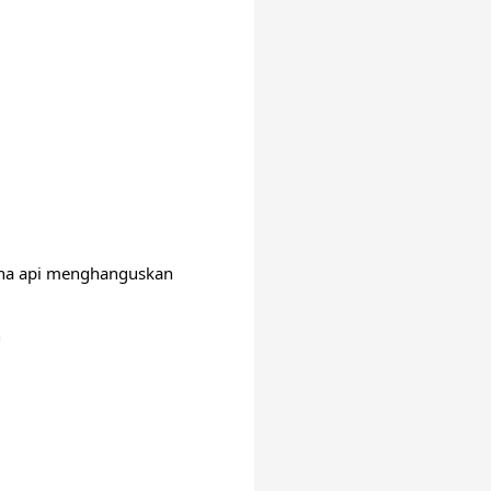
na api menghanguskan 
n