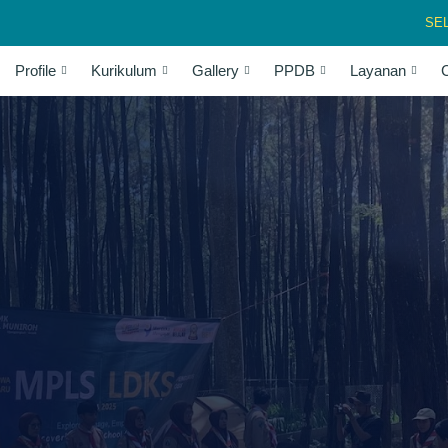
SELAMAT
Profile
Kurikulum
Gallery
PPDB
Layanan
C