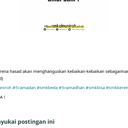
 karena hasad akan menghanguskan kebaikan-kebaikan sebagaima
d) 
niroh
#5ramadan
#smkbeda
#5ramadhan
#smkbisa
#smkkere
A !
ukai postingan ini